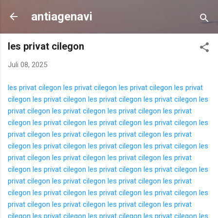
Langsung ke konten utama
antiagenavi
les privat cilegon
Juli 08, 2025
les privat cilegon
les privat cilegon
les privat cilegon
les privat
cilegon
les privat cilegon
les privat cilegon
les privat cilegon
les
privat cilegon
les privat cilegon
les privat cilegon
les privat
cilegon
les privat cilegon
les privat cilegon
les privat cilegon
les
privat cilegon
les privat cilegon
les privat cilegon
les privat
cilegon
les privat cilegon
les privat cilegon
les privat cilegon
les
privat cilegon
les privat cilegon
les privat cilegon
les privat
cilegon
les privat cilegon
les privat cilegon
les privat cilegon
les
privat cilegon
les privat cilegon
les privat cilegon
les privat
cilegon
les privat cilegon
les privat cilegon
les privat cilegon
les
privat cilegon
les privat cilegon
les privat cilegon
les privat
cilegon
les privat cilegon
les privat cilegon
les privat cilegon
les