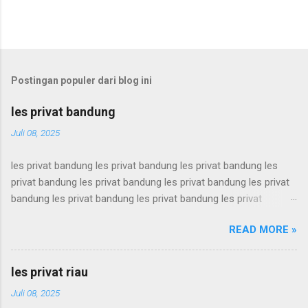
Postingan populer dari blog ini
les privat bandung
Juli 08, 2025
les privat bandung les privat bandung les privat bandung les
privat bandung les privat bandung les privat bandung les privat
bandung les privat bandung les privat bandung les privat
bandung les privat bandung les privat bandung les privat
READ MORE »
bandung les privat bandung les privat bandung les privat
bandung les privat bandung les privat bandung les privat
bandung les privat bandung les privat bandung les privat
les privat riau
bandung les privat bandung les privat bandung les privat
Juli 08, 2025
bandung les privat bandung les privat bandung les privat