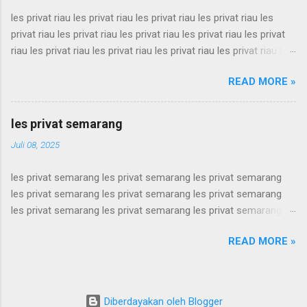
bandung les privat bandung les privat bandung les privat
les privat riau les privat riau les privat riau les privat riau les
bandung les privat bandung les privat bandung les privat
privat riau les privat riau les privat riau les privat riau les privat
bandung les privat bandung les privat bandung les privat
riau les privat riau les privat riau les privat riau les privat riau les
bandung les privat bandung les privat bandung les privat
privat riau les privat riau les privat riau les privat riau les privat
bandung les privat bandung les privat bandung les privat
READ MORE »
riau les privat riau les privat riau les privat riau les privat riau les
bandung les privat bandung les privat bandung les privat
privat riau les privat riau les privat riau les privat riau les privat
bandung les privat bandung les privat bandung les privat
riau les privat riau les privat riau les privat riau les privat riau les
bandung les privat bandung ...
les privat semarang
privat riau les privat riau les privat riau les privat riau les privat
Juli 08, 2025
riau les privat riau les privat riau les privat riau les privat riau les
privat riau les privat riau les privat riau les privat riau les privat
les privat semarang les privat semarang les privat semarang
riau les privat riau les privat riau les privat riau les privat riau les
les privat semarang les privat semarang les privat semarang
privat riau les privat riau les privat riau les privat riau les privat
les privat semarang les privat semarang les privat semarang
riau les privat riau les privat riau les privat riau les privat riau les
les privat semarang les privat semarang les privat semarang
privat ria...
READ MORE »
les privat semarang les privat semarang les privat semarang
les privat semarang les privat semarang les privat semarang
les privat semarang les privat semarang les privat semarang
les privat semarang les privat semarang les privat semarang
Diberdayakan oleh Blogger