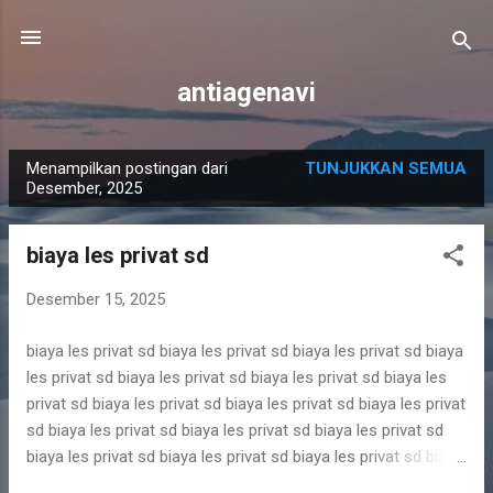
Langsung ke konten utama
antiagenavi
Menampilkan postingan dari
TUNJUKKAN SEMUA
P
Desember, 2025
o
s
biaya les privat sd
t
i
Desember 15, 2025
n
biaya les privat sd biaya les privat sd biaya les privat sd biaya
g
les privat sd biaya les privat sd biaya les privat sd biaya les
a
privat sd biaya les privat sd biaya les privat sd biaya les privat
n
sd biaya les privat sd biaya les privat sd biaya les privat sd
biaya les privat sd biaya les privat sd biaya les privat sd biaya
les privat sd biaya les privat sd biaya les privat sd biaya les