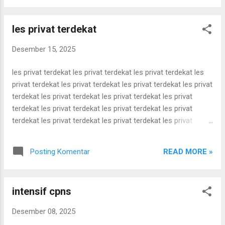
guru les privat guru les privat guru les privat guru les privat
guru les privat guru les privat guru les privat guru les privat
les privat terdekat
guru les privat guru les privat guru les privat guru les privat
guru les privat guru les privat guru les privat guru les privat
Desember 15, 2025
guru les privat guru les privat guru les privat guru les privat
guru les privat guru les privat guru les privat guru les privat
les privat terdekat les privat terdekat les privat terdekat les
guru les privat guru les privat guru les priva...
privat terdekat les privat terdekat les privat terdekat les privat
terdekat les privat terdekat les privat terdekat les privat
terdekat les privat terdekat les privat terdekat les privat
terdekat les privat terdekat les privat terdekat les privat
terdekat les privat terdekat les privat terdekat les privat
terdekat les privat terdekat les privat terdekat les privat
READ MORE »
Posting Komentar
terdekat les privat terdekat les privat terdekat les privat
terdekat les privat terdekat les privat terdekat les privat
terdekat les privat terdekat les privat terdekat les privat
intensif cpns
terdekat les privat terdekat les privat terdekat les privat
terdekat les privat terdekat les privat terdekat les privat
Desember 08, 2025
terdekat les privat terdekat les privat terdekat les privat