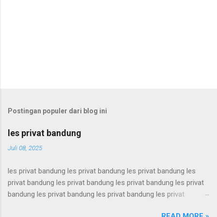
Postingan populer dari blog ini
les privat bandung
Juli 08, 2025
les privat bandung les privat bandung les privat bandung les
privat bandung les privat bandung les privat bandung les privat
bandung les privat bandung les privat bandung les privat
bandung les privat bandung les privat bandung les privat
READ MORE »