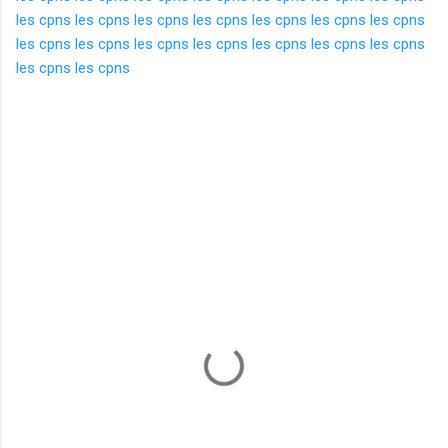
les cpns
les cpns
les cpns
les cpns
les cpns
les cpns
les cpns
les cpns
les cpns
les cpns
les cpns
les cpns
les cpns
les cpns
les cpns
les cpns
K
o
m
e
n
t
a
r