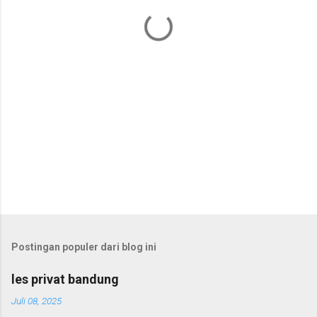
a
r
Postingan populer dari blog ini
les privat bandung
Juli 08, 2025