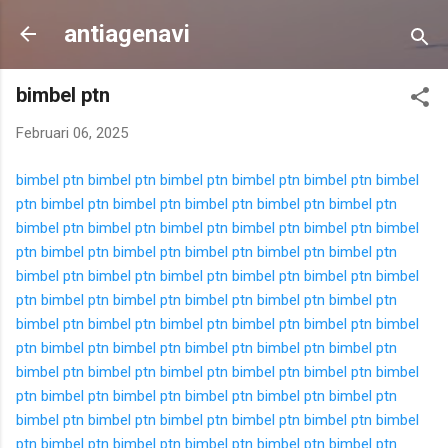
Langsung ke konten utama
antiagenavi
bimbel ptn
Februari 06, 2025
bimbel ptn
bimbel ptn
bimbel ptn
bimbel ptn
bimbel ptn
bimbel
ptn
bimbel ptn
bimbel ptn
bimbel ptn
bimbel ptn
bimbel ptn
bimbel ptn
bimbel ptn
bimbel ptn
bimbel ptn
bimbel ptn
bimbel
ptn
bimbel ptn
bimbel ptn
bimbel ptn
bimbel ptn
bimbel ptn
bimbel ptn
bimbel ptn
bimbel ptn
bimbel ptn
bimbel ptn
bimbel
ptn
bimbel ptn
bimbel ptn
bimbel ptn
bimbel ptn
bimbel ptn
bimbel ptn
bimbel ptn
bimbel ptn
bimbel ptn
bimbel ptn
bimbel
ptn
bimbel ptn
bimbel ptn
bimbel ptn
bimbel ptn
bimbel ptn
bimbel ptn
bimbel ptn
bimbel ptn
bimbel ptn
bimbel ptn
bimbel
ptn
bimbel ptn
bimbel ptn
bimbel ptn
bimbel ptn
bimbel ptn
bimbel ptn
bimbel ptn
bimbel ptn
bimbel ptn
bimbel ptn
bimbel
ptn
bimbel ptn
bimbel ptn
bimbel ptn
bimbel ptn
bimbel ptn