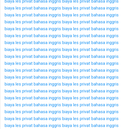
biaya les privat bahasa inggris
biaya les privat bahasa inggris
biaya les privat bahasa inggris
biaya les privat bahasa inggris
biaya les privat bahasa inggris
biaya les privat bahasa inggris
biaya les privat bahasa inggris
biaya les privat bahasa inggris
biaya les privat bahasa inggris
biaya les privat bahasa inggris
biaya les privat bahasa inggris
biaya les privat bahasa inggris
biaya les privat bahasa inggris
biaya les privat bahasa inggris
biaya les privat bahasa inggris
biaya les privat bahasa inggris
biaya les privat bahasa inggris
biaya les privat bahasa inggris
biaya les privat bahasa inggris
biaya les privat bahasa inggris
biaya les privat bahasa inggris
biaya les privat bahasa inggris
biaya les privat bahasa inggris
biaya les privat bahasa inggris
biaya les privat bahasa inggris
biaya les privat bahasa inggris
biaya les privat bahasa inggris
biaya les privat bahasa inggris
biaya les privat bahasa inggris
biaya les privat bahasa inggris
biaya les privat bahasa inggris
biaya les privat bahasa inggris
biaya les privat bahasa inggris
biaya les privat bahasa inggris
biaya les privat bahasa inggris
biaya les privat bahasa inggris
biaya les privat bahasa inggris
biaya les privat bahasa inggris