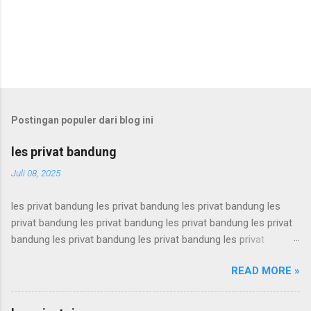
Postingan populer dari blog ini
les privat bandung
Juli 08, 2025
les privat bandung les privat bandung les privat bandung les
privat bandung les privat bandung les privat bandung les privat
bandung les privat bandung les privat bandung les privat
bandung les privat bandung les privat bandung les privat
READ MORE »
bandung les privat bandung les privat bandung les privat
bandung les privat bandung les privat bandung les privat
bandung les privat bandung les privat bandung les privat