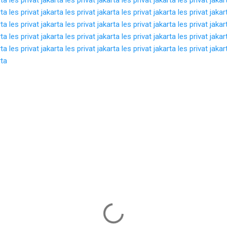
rta
les privat jakarta
les privat jakarta
les privat jakarta
les privat jakar
rta
les privat jakarta
les privat jakarta
les privat jakarta
les privat jakar
rta
les privat jakarta
les privat jakarta
les privat jakarta
les privat jakar
rta
les privat jakarta
les privat jakarta
les privat jakarta
les privat jakar
rta