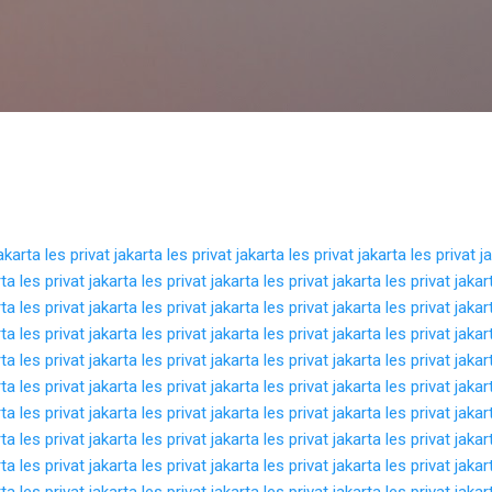
Langsung ke konten utama
jakarta
les privat jakarta
les privat jakarta
les privat jakarta
les privat j
rta
les privat jakarta
les privat jakarta
les privat jakarta
les privat jakar
rta
les privat jakarta
les privat jakarta
les privat jakarta
les privat jakar
rta
les privat jakarta
les privat jakarta
les privat jakarta
les privat jakar
rta
les privat jakarta
les privat jakarta
les privat jakarta
les privat jakar
rta
les privat jakarta
les privat jakarta
les privat jakarta
les privat jakar
rta
les privat jakarta
les privat jakarta
les privat jakarta
les privat jakar
rta
les privat jakarta
les privat jakarta
les privat jakarta
les privat jakar
rta
les privat jakarta
les privat jakarta
les privat jakarta
les privat jakar
rta
les privat jakarta
les privat jakarta
les privat jakarta
les privat jakar