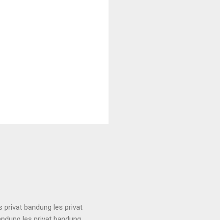
s privat bandung les privat
bandung les privat bandung