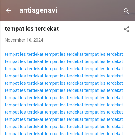
Langsung ke konten utama
antiagenavi
tempat les terdekat
November 10, 2024
tempat les terdekat
tempat les terdekat
tempat les terdekat
tempat les terdekat
tempat les terdekat
tempat les terdekat
tempat les terdekat
tempat les terdekat
tempat les terdekat
tempat les terdekat
tempat les terdekat
tempat les terdekat
tempat les terdekat
tempat les terdekat
tempat les terdekat
tempat les terdekat
tempat les terdekat
tempat les terdekat
tempat les terdekat
tempat les terdekat
tempat les terdekat
tempat les terdekat
tempat les terdekat
tempat les terdekat
tempat les terdekat
tempat les terdekat
tempat les terdekat
tempat les terdekat
tempat les terdekat
tempat les terdekat
tempat les terdekat
tempat les terdekat
tempat les terdekat
tempat les terdekat
tempat les terdekat
tempat les terdekat