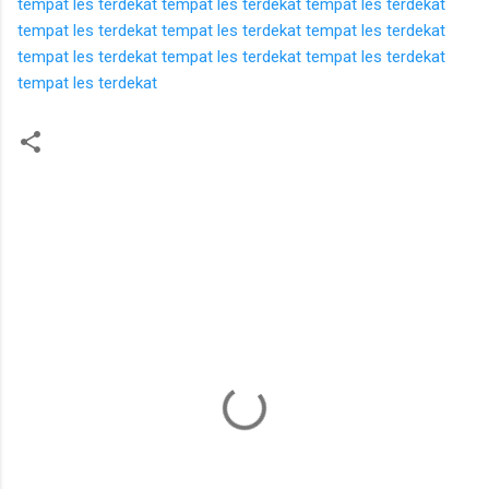
tempat les terdekat
tempat les terdekat
tempat les terdekat
tempat les terdekat
tempat les terdekat
tempat les terdekat
tempat les terdekat
tempat les terdekat
tempat les terdekat
tempat les terdekat
K
o
m
e
n
t
a
r