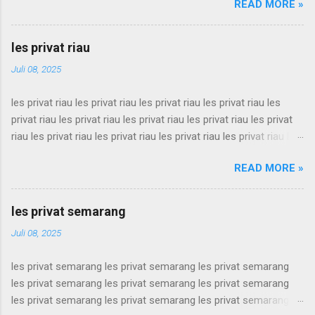
READ MORE »
bandung les privat bandung les privat bandung les privat
bandung les privat bandung les privat bandung les privat
bandung les privat bandung les privat bandung les privat
les privat riau
bandung les privat bandung les privat bandung les privat
Juli 08, 2025
bandung les privat bandung les privat bandung les privat
bandung les privat bandung les privat bandung les privat
les privat riau les privat riau les privat riau les privat riau les
bandung les privat bandung les privat bandung les privat
privat riau les privat riau les privat riau les privat riau les privat
bandung les privat bandung les privat bandung les privat
riau les privat riau les privat riau les privat riau les privat riau les
bandung les privat bandung les privat bandung les privat
privat riau les privat riau les privat riau les privat riau les privat
bandung les privat bandung les privat bandung les privat
READ MORE »
riau les privat riau les privat riau les privat riau les privat riau les
bandung les privat bandung les privat bandung les privat
privat riau les privat riau les privat riau les privat riau les privat
bandung les privat bandung les privat bandung les privat
riau les privat riau les privat riau les privat riau les privat riau les
bandung les privat bandung ...
les privat semarang
privat riau les privat riau les privat riau les privat riau les privat
Juli 08, 2025
riau les privat riau les privat riau les privat riau les privat riau les
privat riau les privat riau les privat riau les privat riau les privat
les privat semarang les privat semarang les privat semarang
riau les privat riau les privat riau les privat riau les privat riau les
les privat semarang les privat semarang les privat semarang
privat riau les privat riau les privat riau les privat riau les privat
les privat semarang les privat semarang les privat semarang
riau les privat riau les privat riau les privat riau les privat riau les