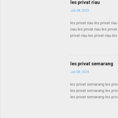
les privat riau
bandung les privat bandung l
Juli 08, 2025
les privat riau les privat riau
riau les privat riau les privat
privat riau les privat riau les
les privat riau les privat riau
riau les privat riau les privat
privat riau les privat riau les
les privat riau les privat riau 
les privat semarang
Juli 08, 2025
les privat semarang les pri
les privat semarang les pri
les privat semarang les pri
les privat semarang les pri
les privat semarang les pri
les privat semarang les pri