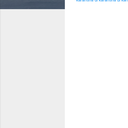
K
o
m
e
n
t
a
r