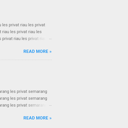
u les privat riau les privat
t riau les privat riau les
s privat riau les privat riau
u les privat riau les privat
READ MORE »
t riau les privat riau les
s privat riau les privat riau
.
arang les privat semarang
arang les privat semarang
arang les privat semarang
arang les privat semarang
READ MORE »
arang les privat semarang
arang les privat semarang