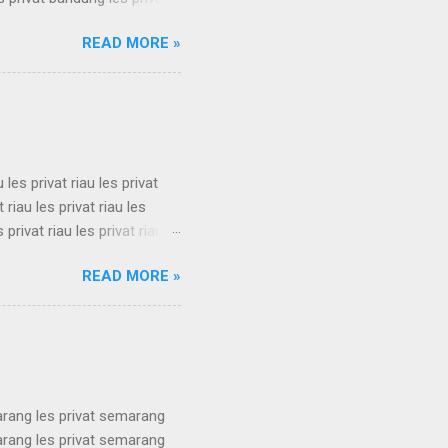
bandung les privat bandung
READ MORE »
s privat bandung les privat
bandung les privat bandung
s privat bandung les privat
u les privat riau les privat
t riau les privat riau les
s privat riau les privat riau
u les privat riau les privat
READ MORE »
t riau les privat riau les
s privat riau les privat riau
.
arang les privat semarang
arang les privat semarang