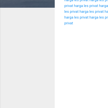
privat
harga les privat
harga
les privat
harga les privat
ha
harga les privat
harga les pr
privat
K
o
m
e
n
t
a
r