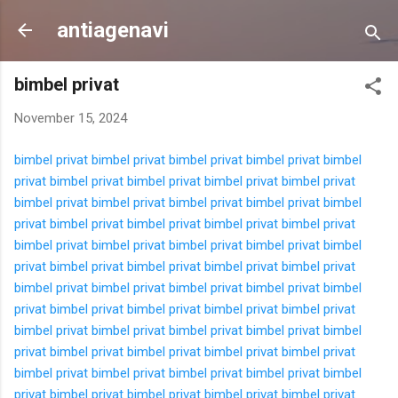
Langsung ke konten utama
antiagenavi
bimbel privat
November 15, 2024
bimbel privat
bimbel privat
bimbel privat
bimbel privat
bimbel
privat
bimbel privat
bimbel privat
bimbel privat
bimbel privat
bimbel privat
bimbel privat
bimbel privat
bimbel privat
bimbel
privat
bimbel privat
bimbel privat
bimbel privat
bimbel privat
bimbel privat
bimbel privat
bimbel privat
bimbel privat
bimbel
privat
bimbel privat
bimbel privat
bimbel privat
bimbel privat
bimbel privat
bimbel privat
bimbel privat
bimbel privat
bimbel
privat
bimbel privat
bimbel privat
bimbel privat
bimbel privat
bimbel privat
bimbel privat
bimbel privat
bimbel privat
bimbel
privat
bimbel privat
bimbel privat
bimbel privat
bimbel privat
bimbel privat
bimbel privat
bimbel privat
bimbel privat
bimbel
privat
bimbel privat
bimbel privat
bimbel privat
bimbel privat