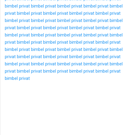
bimbel privat
bimbel privat
bimbel privat
bimbel privat
bimbel
privat
bimbel privat
bimbel privat
bimbel privat
bimbel privat
bimbel privat
bimbel privat
bimbel privat
bimbel privat
bimbel
privat
bimbel privat
bimbel privat
bimbel privat
bimbel privat
bimbel privat
bimbel privat
bimbel privat
bimbel privat
bimbel
privat
bimbel privat
bimbel privat
bimbel privat
bimbel privat
bimbel privat
bimbel privat
bimbel privat
bimbel privat
bimbel
privat
bimbel privat
bimbel privat
bimbel privat
bimbel privat
bimbel privat
bimbel privat
bimbel privat
bimbel privat
bimbel
privat
bimbel privat
bimbel privat
bimbel privat
bimbel privat
bimbel privat
K
o
m
e