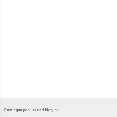
n
t
a
r
Postingan populer dari blog ini