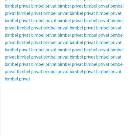
bimbel privat
bimbel privat
bimbel privat
bimbel privat
bimbel
privat
bimbel privat
bimbel privat
bimbel privat
bimbel privat
bimbel privat
bimbel privat
bimbel privat
bimbel privat
bimbel
privat
bimbel privat
bimbel privat
bimbel privat
bimbel privat
bimbel privat
bimbel privat
bimbel privat
bimbel privat
bimbel
privat
bimbel privat
bimbel privat
bimbel privat
bimbel privat
bimbel privat
bimbel privat
bimbel privat
bimbel privat
bimbel
privat
bimbel privat
bimbel privat
bimbel privat
bimbel privat
bimbel privat
bimbel privat
bimbel privat
bimbel privat
bimbel
privat
bimbel privat
bimbel privat
bimbel privat
bimbel privat
bimbel privat
K
o
m
e