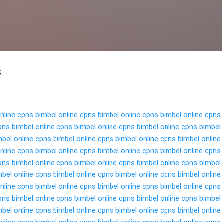
Langsung ke konten utama
s
nline cpns
bimbel online cpns
bimbel online cpns
bimbel online cpns
pns
bimbel online cpns
bimbel online cpns
bimbel online cpns
bimbel
mbel online cpns
bimbel online cpns
bimbel online cpns
bimbel online
nline cpns
bimbel online cpns
bimbel online cpns
bimbel online cpns
pns
bimbel online cpns
bimbel online cpns
bimbel online cpns
bimbel
mbel online cpns
bimbel online cpns
bimbel online cpns
bimbel online
nline cpns
bimbel online cpns
bimbel online cpns
bimbel online cpns
pns
bimbel online cpns
bimbel online cpns
bimbel online cpns
bimbel
mbel online cpns
bimbel online cpns
bimbel online cpns
bimbel online
nline cpns
bimbel online cpns
bimbel online cpns
bimbel online cpns