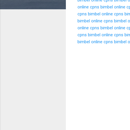
online cpns
bimbel online c
cpns
bimbel online cpns
bi
bimbel online cpns
bimbel o
online cpns
bimbel online c
cpns
bimbel online cpns
bi
bimbel online cpns
bimbel o
K
o
m
e
n
t
a
r