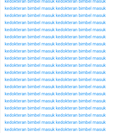
kedokteran
bimbel masuk kedokteran
bimbel masuk
kedokteran
bimbel masuk kedokteran
bimbel masuk
kedokteran
bimbel masuk kedokteran
bimbel masuk
kedokteran
bimbel masuk kedokteran
bimbel masuk
kedokteran
bimbel masuk kedokteran
bimbel masuk
kedokteran
bimbel masuk kedokteran
bimbel masuk
kedokteran
bimbel masuk kedokteran
bimbel masuk
kedokteran
bimbel masuk kedokteran
bimbel masuk
kedokteran
bimbel masuk kedokteran
bimbel masuk
kedokteran
bimbel masuk kedokteran
bimbel masuk
kedokteran
bimbel masuk kedokteran
bimbel masuk
kedokteran
bimbel masuk kedokteran
bimbel masuk
kedokteran
bimbel masuk kedokteran
bimbel masuk
kedokteran
bimbel masuk kedokteran
bimbel masuk
kedokteran
bimbel masuk kedokteran
bimbel masuk
kedokteran
bimbel masuk kedokteran
bimbel masuk
kedokteran
bimbel masuk kedokteran
bimbel masuk
kedokteran
bimbel masuk kedokteran
bimbel masuk
kedokteran
bimbel masuk kedokteran
bimbel masuk