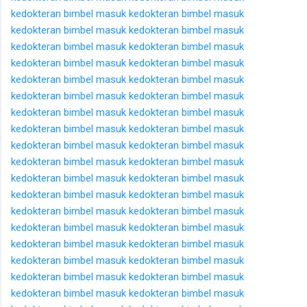
kedokteran
bimbel masuk kedokteran
bimbel masuk
kedokteran
bimbel masuk kedokteran
bimbel masuk
kedokteran
bimbel masuk kedokteran
bimbel masuk
kedokteran
bimbel masuk kedokteran
bimbel masuk
kedokteran
bimbel masuk kedokteran
bimbel masuk
kedokteran
bimbel masuk kedokteran
bimbel masuk
kedokteran
bimbel masuk kedokteran
bimbel masuk
kedokteran
bimbel masuk kedokteran
bimbel masuk
kedokteran
bimbel masuk kedokteran
bimbel masuk
kedokteran
bimbel masuk kedokteran
bimbel masuk
kedokteran
bimbel masuk kedokteran
bimbel masuk
kedokteran
bimbel masuk kedokteran
bimbel masuk
kedokteran
bimbel masuk kedokteran
bimbel masuk
kedokteran
bimbel masuk kedokteran
bimbel masuk
kedokteran
bimbel masuk kedokteran
bimbel masuk
kedokteran
bimbel masuk kedokteran
bimbel masuk
kedokteran
bimbel masuk kedokteran
bimbel masuk
kedokteran
bimbel masuk kedokteran
bimbel masuk