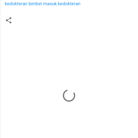
kedokteran
bimbel masuk kedokteran
K
o
m
e
n
t
a
r