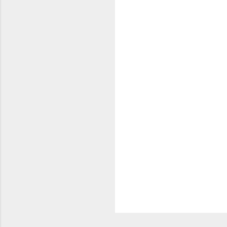
m
e
n
t
a
r