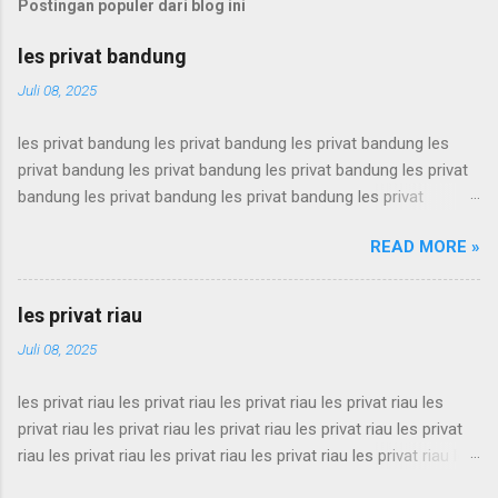
Postingan populer dari blog ini
les privat bandung
Juli 08, 2025
les privat bandung les privat bandung les privat bandung les
privat bandung les privat bandung les privat bandung les privat
bandung les privat bandung les privat bandung les privat
bandung les privat bandung les privat bandung les privat
READ MORE »
bandung les privat bandung les privat bandung les privat
bandung les privat bandung les privat bandung les privat
bandung les privat bandung les privat bandung les privat
les privat riau
bandung les privat bandung les privat bandung les privat
Juli 08, 2025
bandung les privat bandung les privat bandung les privat
bandung les privat bandung les privat bandung les privat
les privat riau les privat riau les privat riau les privat riau les
bandung les privat bandung les privat bandung les privat
privat riau les privat riau les privat riau les privat riau les privat
bandung les privat bandung les privat bandung les privat
riau les privat riau les privat riau les privat riau les privat riau les
bandung les privat bandung les privat bandung les privat
privat riau les privat riau les privat riau les privat riau les privat
bandung les privat bandung les privat bandung les privat