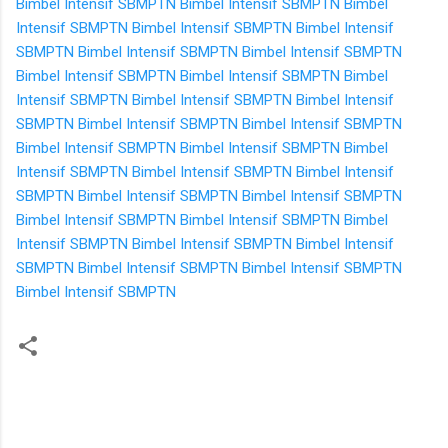
Bimbel Intensif SBMPTN
Bimbel Intensif SBMPTN
Bimbel
Intensif SBMPTN
Bimbel Intensif SBMPTN
Bimbel Intensif
SBMPTN
Bimbel Intensif SBMPTN
Bimbel Intensif SBMPTN
Bimbel Intensif SBMPTN
Bimbel Intensif SBMPTN
Bimbel
Intensif SBMPTN
Bimbel Intensif SBMPTN
Bimbel Intensif
SBMPTN
Bimbel Intensif SBMPTN
Bimbel Intensif SBMPTN
Bimbel Intensif SBMPTN
Bimbel Intensif SBMPTN
Bimbel
Intensif SBMPTN
Bimbel Intensif SBMPTN
Bimbel Intensif
SBMPTN
Bimbel Intensif SBMPTN
Bimbel Intensif SBMPTN
Bimbel Intensif SBMPTN
Bimbel Intensif SBMPTN
Bimbel
Intensif SBMPTN
Bimbel Intensif SBMPTN
Bimbel Intensif
SBMPTN
Bimbel Intensif SBMPTN
Bimbel Intensif SBMPTN
Bimbel Intensif SBMPTN
K
o