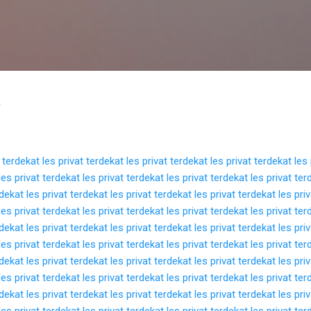
Langsung ke konten utama
t
t terdekat
les privat terdekat
les privat terdekat
les privat terdekat
les
les privat terdekat
les privat terdekat
les privat terdekat
les privat ter
rdekat
les privat terdekat
les privat terdekat
les privat terdekat
les pri
les privat terdekat
les privat terdekat
les privat terdekat
les privat ter
rdekat
les privat terdekat
les privat terdekat
les privat terdekat
les pri
les privat terdekat
les privat terdekat
les privat terdekat
les privat ter
rdekat
les privat terdekat
les privat terdekat
les privat terdekat
les pri
les privat terdekat
les privat terdekat
les privat terdekat
les privat ter
rdekat
les privat terdekat
les privat terdekat
les privat terdekat
les pri
les privat terdekat
les privat terdekat
les privat terdekat
les privat ter