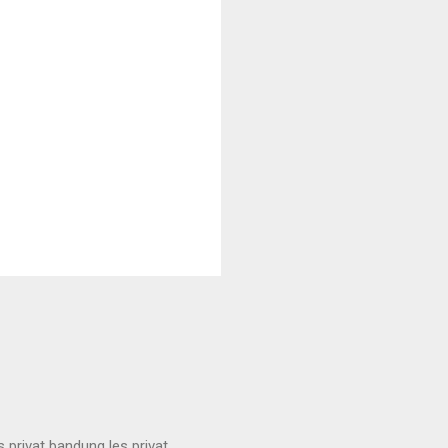
s privat bandung les privat