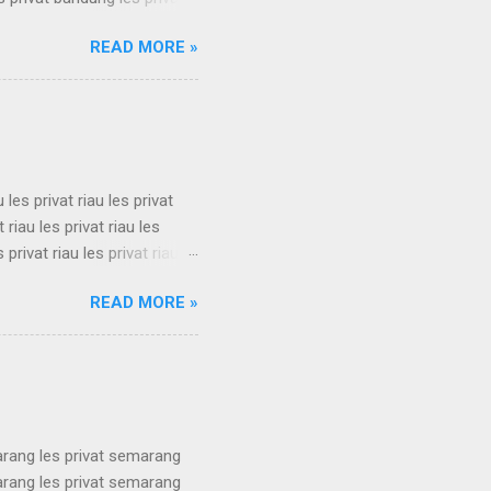
bandung les privat bandung
READ MORE »
s privat bandung les privat
bandung les privat bandung
s privat bandung les privat
u les privat riau les privat
t riau les privat riau les
s privat riau les privat riau
u les privat riau les privat
READ MORE »
t riau les privat riau les
s privat riau les privat riau
.
arang les privat semarang
arang les privat semarang