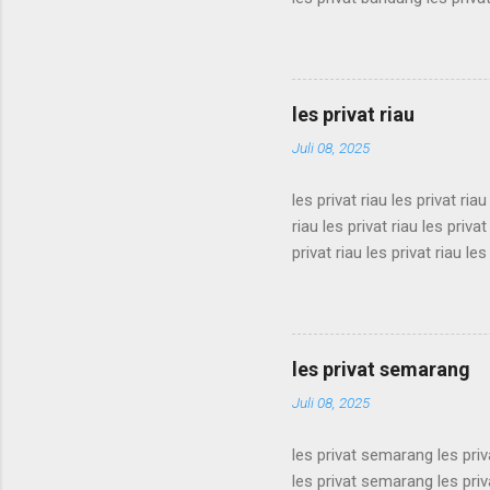
bandung les privat bandung 
les privat bandung les priva
bandung les privat bandung 
les privat bandung les priva
les privat riau
bandung les privat bandung l
Juli 08, 2025
les privat riau les privat riau
riau les privat riau les privat
privat riau les privat riau les
les privat riau les privat riau
riau les privat riau les privat
privat riau les privat riau les
les privat riau les privat riau 
les privat semarang
Juli 08, 2025
les privat semarang les pri
les privat semarang les pri