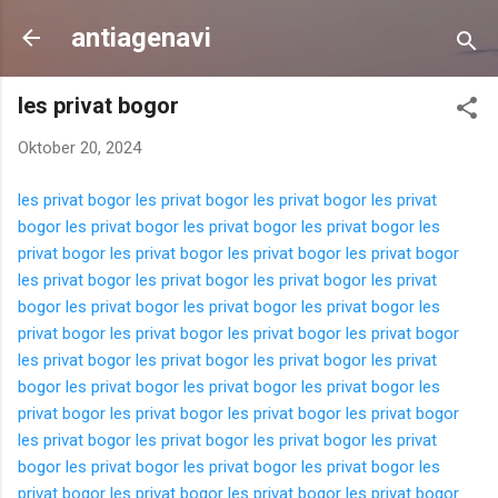
Langsung ke konten utama
antiagenavi
les privat bogor
Oktober 20, 2024
les privat bogor
les privat bogor
les privat bogor
les privat
bogor
les privat bogor
les privat bogor
les privat bogor
les
privat bogor
les privat bogor
les privat bogor
les privat bogor
les privat bogor
les privat bogor
les privat bogor
les privat
bogor
les privat bogor
les privat bogor
les privat bogor
les
privat bogor
les privat bogor
les privat bogor
les privat bogor
les privat bogor
les privat bogor
les privat bogor
les privat
bogor
les privat bogor
les privat bogor
les privat bogor
les
privat bogor
les privat bogor
les privat bogor
les privat bogor
les privat bogor
les privat bogor
les privat bogor
les privat
bogor
les privat bogor
les privat bogor
les privat bogor
les
privat bogor
les privat bogor
les privat bogor
les privat bogor