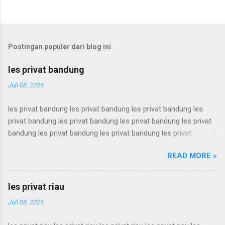
Postingan populer dari blog ini
les privat bandung
Juli 08, 2025
les privat bandung les privat bandung les privat bandung les
privat bandung les privat bandung les privat bandung les privat
bandung les privat bandung les privat bandung les privat
bandung les privat bandung les privat bandung les privat
READ MORE »
bandung les privat bandung les privat bandung les privat
bandung les privat bandung les privat bandung les privat
bandung les privat bandung les privat bandung les privat
les privat riau
bandung les privat bandung les privat bandung les privat
Juli 08, 2025
bandung les privat bandung les privat bandung les privat
bandung les privat bandung les privat bandung les privat