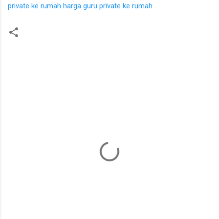
private ke rumah
harga guru private ke rumah
K
o
m
e
n
t
a
r