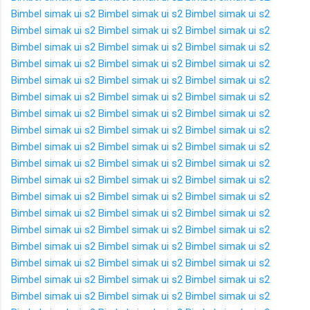
Bimbel simak ui s2
Bimbel simak ui s2
Bimbel simak ui s2
Bimbel simak ui s2
Bimbel simak ui s2
Bimbel simak ui s2
Bimbel simak ui s2
Bimbel simak ui s2
Bimbel simak ui s2
Bimbel simak ui s2
Bimbel simak ui s2
Bimbel simak ui s2
Bimbel simak ui s2
Bimbel simak ui s2
Bimbel simak ui s2
Bimbel simak ui s2
Bimbel simak ui s2
Bimbel simak ui s2
Bimbel simak ui s2
Bimbel simak ui s2
Bimbel simak ui s2
Bimbel simak ui s2
Bimbel simak ui s2
Bimbel simak ui s2
Bimbel simak ui s2
Bimbel simak ui s2
Bimbel simak ui s2
Bimbel simak ui s2
Bimbel simak ui s2
Bimbel simak ui s2
Bimbel simak ui s2
Bimbel simak ui s2
Bimbel simak ui s2
Bimbel simak ui s2
Bimbel simak ui s2
Bimbel simak ui s2
Bimbel simak ui s2
Bimbel simak ui s2
Bimbel simak ui s2
Bimbel simak ui s2
Bimbel simak ui s2
Bimbel simak ui s2
Bimbel simak ui s2
Bimbel simak ui s2
Bimbel simak ui s2
Bimbel simak ui s2
Bimbel simak ui s2
Bimbel simak ui s2
Bimbel simak ui s2
Bimbel simak ui s2
Bimbel simak ui s2
Bimbel simak ui s2
Bimbel simak ui s2
Bimbel simak ui s2