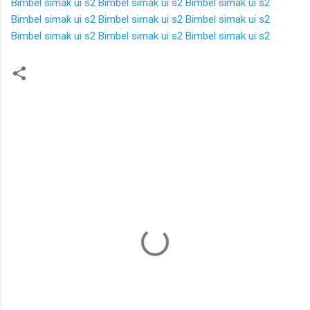
Bimbel simak ui s2
Bimbel simak ui s2
Bimbel simak ui s2
Bimbel simak ui s2
Bimbel simak ui s2
Bimbel simak ui s2
Bimbel simak ui s2
Bimbel simak ui s2
Bimbel simak ui s2
K
o
m
e
n
t
a
r