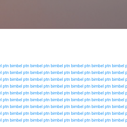
Langsung ke konten utama
l ptn
bimbel ptn
bimbel ptn
bimbel ptn
bimbel ptn
bimbel ptn
bimbel 
l ptn
bimbel ptn
bimbel ptn
bimbel ptn
bimbel ptn
bimbel ptn
bimbel 
l ptn
bimbel ptn
bimbel ptn
bimbel ptn
bimbel ptn
bimbel ptn
bimbel 
l ptn
bimbel ptn
bimbel ptn
bimbel ptn
bimbel ptn
bimbel ptn
bimbel 
l ptn
bimbel ptn
bimbel ptn
bimbel ptn
bimbel ptn
bimbel ptn
bimbel 
l ptn
bimbel ptn
bimbel ptn
bimbel ptn
bimbel ptn
bimbel ptn
bimbel 
l ptn
bimbel ptn
bimbel ptn
bimbel ptn
bimbel ptn
bimbel ptn
bimbel 
l ptn
bimbel ptn
bimbel ptn
bimbel ptn
bimbel ptn
bimbel ptn
bimbel 
l ptn
bimbel ptn
bimbel ptn
bimbel ptn
bimbel ptn
bimbel ptn
bimbel 