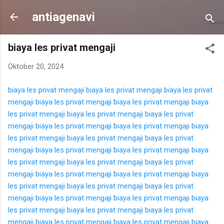
Langsung ke konten utama
antiagenavi
biaya les privat mengaji
Oktober 20, 2024
biaya les privat mengaji
biaya les privat mengaji
biaya les privat
mengaji
biaya les privat mengaji
biaya les privat mengaji
biaya
les privat mengaji
biaya les privat mengaji
biaya les privat
mengaji
biaya les privat mengaji
biaya les privat mengaji
biaya
les privat mengaji
biaya les privat mengaji
biaya les privat
mengaji
biaya les privat mengaji
biaya les privat mengaji
biaya
les privat mengaji
biaya les privat mengaji
biaya les privat
mengaji
biaya les privat mengaji
biaya les privat mengaji
biaya
les privat mengaji
biaya les privat mengaji
biaya les privat
mengaji
biaya les privat mengaji
biaya les privat mengaji
biaya
les privat mengaji
biaya les privat mengaji
biaya les privat
mengaji
biaya les privat mengaji
biaya les privat mengaji
biaya