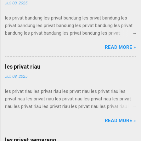
Juli 08, 2025
les privat bandung les privat bandung les privat bandung les
privat bandung les privat bandung les privat bandung les privat
bandung les privat bandung les privat bandung les privat
bandung les privat bandung les privat bandung les privat
READ MORE »
bandung les privat bandung les privat bandung les privat
bandung les privat bandung les privat bandung les privat
bandung les privat bandung les privat bandung les privat
les privat riau
bandung les privat bandung les privat bandung les privat
Juli 08, 2025
bandung les privat bandung les privat bandung les privat
bandung les privat bandung les privat bandung les privat
les privat riau les privat riau les privat riau les privat riau les
bandung les privat bandung les privat bandung les privat
privat riau les privat riau les privat riau les privat riau les privat
bandung les privat bandung les privat bandung les privat
riau les privat riau les privat riau les privat riau les privat riau les
bandung les privat bandung les privat bandung les privat
privat riau les privat riau les privat riau les privat riau les privat
bandung les privat bandung les privat bandung les privat
READ MORE »
riau les privat riau les privat riau les privat riau les privat riau les
bandung les privat bandung les privat bandung les privat
privat riau les privat riau les privat riau les privat riau les privat
bandung les privat bandung les privat bandung les privat
riau les privat riau les privat riau les privat riau les privat riau les
bandung les privat bandung ...
les privat semarang