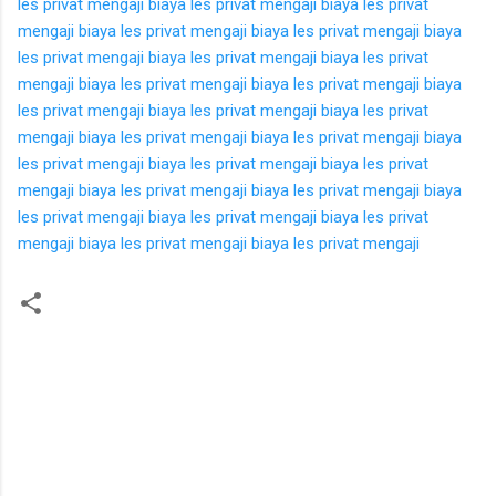
les privat mengaji
biaya les privat mengaji
biaya les privat
mengaji
biaya les privat mengaji
biaya les privat mengaji
biaya
les privat mengaji
biaya les privat mengaji
biaya les privat
mengaji
biaya les privat mengaji
biaya les privat mengaji
biaya
les privat mengaji
biaya les privat mengaji
biaya les privat
mengaji
biaya les privat mengaji
biaya les privat mengaji
biaya
les privat mengaji
biaya les privat mengaji
biaya les privat
mengaji
biaya les privat mengaji
biaya les privat mengaji
biaya
les privat mengaji
biaya les privat mengaji
biaya les privat
mengaji
biaya les privat mengaji
biaya les privat mengaji
K
o
m
e
n