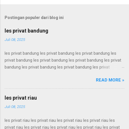
Postingan populer dari blog ini
les privat bandung
Juli 08, 2025
les privat bandung les privat bandung les privat bandung les
privat bandung les privat bandung les privat bandung les privat
bandung les privat bandung les privat bandung les privat
bandung les privat bandung les privat bandung les privat
READ MORE »
bandung les privat bandung les privat bandung les privat
bandung les privat bandung les privat bandung les privat
bandung les privat bandung les privat bandung les privat
les privat riau
bandung les privat bandung les privat bandung les privat
Juli 08, 2025
bandung les privat bandung les privat bandung les privat
bandung les privat bandung les privat bandung les privat
les privat riau les privat riau les privat riau les privat riau les
bandung les privat bandung les privat bandung les privat
privat riau les privat riau les privat riau les privat riau les privat