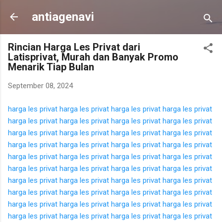
Langsung ke konten utama
antiagenavi
Rincian Harga Les Privat dari
Latisprivat, Murah dan Banyak Promo
Menarik Tiap Bulan
September 08, 2024
harga les privat
harga les privat
harga les privat
harga les privat
harga les privat
harga les privat
harga les privat
harga les privat
harga les privat
harga les privat
harga les privat
harga les privat
harga les privat
harga les privat
harga les privat
harga les privat
harga les privat
harga les privat
harga les privat
harga les privat
harga les privat
harga les privat
harga les privat
harga les privat
harga les privat
harga les privat
harga les privat
harga les privat
harga les privat
harga les privat
harga les privat
harga les privat
harga les privat
harga les privat
harga les privat
harga les privat
harga les privat
harga les privat
harga les privat
harga les privat