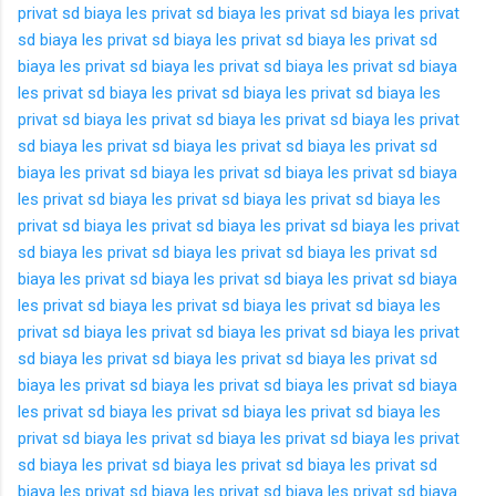
privat sd
biaya les privat sd
biaya les privat sd
biaya les privat
sd
biaya les privat sd
biaya les privat sd
biaya les privat sd
biaya les privat sd
biaya les privat sd
biaya les privat sd
biaya
les privat sd
biaya les privat sd
biaya les privat sd
biaya les
privat sd
biaya les privat sd
biaya les privat sd
biaya les privat
sd
biaya les privat sd
biaya les privat sd
biaya les privat sd
biaya les privat sd
biaya les privat sd
biaya les privat sd
biaya
les privat sd
biaya les privat sd
biaya les privat sd
biaya les
privat sd
biaya les privat sd
biaya les privat sd
biaya les privat
sd
biaya les privat sd
biaya les privat sd
biaya les privat sd
biaya les privat sd
biaya les privat sd
biaya les privat sd
biaya
les privat sd
biaya les privat sd
biaya les privat sd
biaya les
privat sd
biaya les privat sd
biaya les privat sd
biaya les privat
sd
biaya les privat sd
biaya les privat sd
biaya les privat sd
biaya les privat sd
biaya les privat sd
biaya les privat sd
biaya
les privat sd
biaya les privat sd
biaya les privat sd
biaya les
privat sd
biaya les privat sd
biaya les privat sd
biaya les privat
sd
biaya les privat sd
biaya les privat sd
biaya les privat sd
biaya les privat sd
biaya les privat sd
biaya les privat sd
biaya