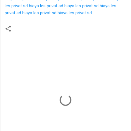
les privat sd
biaya les privat sd
biaya les privat sd
biaya les
privat sd
biaya les privat sd
biaya les privat sd
K
o
m
e
n
t
a
r