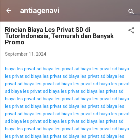
Langsung ke konten utama
antiagenavi
Rincian Biaya Les Privat SD di
TutorIndonesia, Termurah dan Banyak
Promo
September 11, 2024
biaya les privat sd
biaya les privat sd
biaya les privat sd
biaya
les privat sd
biaya les privat sd
biaya les privat sd
biaya les
privat sd
biaya les privat sd
biaya les privat sd
biaya les privat
sd
biaya les privat sd
biaya les privat sd
biaya les privat sd
biaya les privat sd
biaya les privat sd
biaya les privat sd
biaya
les privat sd
biaya les privat sd
biaya les privat sd
biaya les
privat sd
biaya les privat sd
biaya les privat sd
biaya les privat
sd
biaya les privat sd
biaya les privat sd
biaya les privat sd
biaya les privat sd
biaya les privat sd
biaya les privat sd
biaya
les privat sd
biaya les privat sd
biaya les privat sd
biaya les