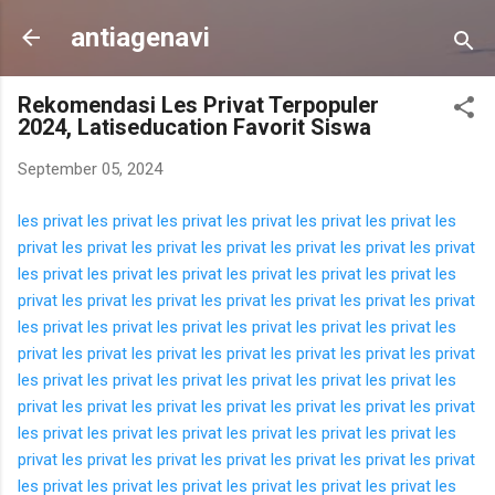
Langsung ke konten utama
antiagenavi
Rekomendasi Les Privat Terpopuler
2024, Latiseducation Favorit Siswa
September 05, 2024
les privat
les privat
les privat
les privat
les privat
les privat
les
privat
les privat
les privat
les privat
les privat
les privat
les privat
les privat
les privat
les privat
les privat
les privat
les privat
les
privat
les privat
les privat
les privat
les privat
les privat
les privat
les privat
les privat
les privat
les privat
les privat
les privat
les
privat
les privat
les privat
les privat
les privat
les privat
les privat
les privat
les privat
les privat
les privat
les privat
les privat
les
privat
les privat
les privat
les privat
les privat
les privat
les privat
les privat
les privat
les privat
les privat
les privat
les privat
les
privat
les privat
les privat
les privat
les privat
les privat
les privat
les privat
les privat
les privat
les privat
les privat
les privat
les