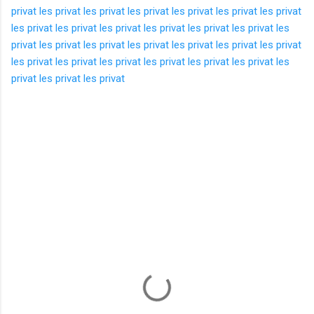
privat
les privat
les privat
les privat
les privat
les privat
les privat
les privat
les privat
les privat
les privat
les privat
les privat
les
privat
les privat
les privat
les privat
les privat
les privat
les privat
les privat
les privat
les privat
les privat
les privat
les privat
les
privat
les privat
les privat
K
o
m
e
n
t
a
r