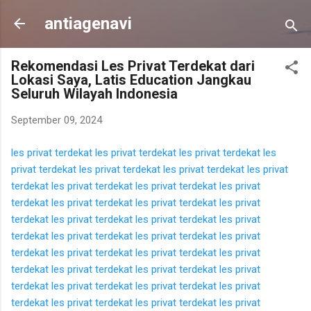
Langsung ke konten utama
antiagenavi
Rekomendasi Les Privat Terdekat dari
Lokasi Saya, Latis Education Jangkau
Seluruh Wilayah Indonesia
September 09, 2024
les privat terdekat
les privat terdekat
les privat terdekat
les
privat terdekat
les privat terdekat
les privat terdekat
les privat
terdekat
les privat terdekat
les privat terdekat
les privat
terdekat
les privat terdekat
les privat terdekat
les privat
terdekat
les privat terdekat
les privat terdekat
les privat
terdekat
les privat terdekat
les privat terdekat
les privat
terdekat
les privat terdekat
les privat terdekat
les privat
terdekat
les privat terdekat
les privat terdekat
les privat
terdekat
les privat terdekat
les privat terdekat
les privat
terdekat
les privat terdekat
les privat terdekat
les privat