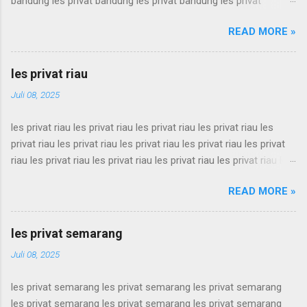
bandung les privat bandung les privat bandung les privat
bandung les privat bandung les privat bandung les privat
READ MORE »
bandung les privat bandung les privat bandung les privat
bandung les privat bandung les privat bandung les privat
bandung les privat bandung les privat bandung les privat
les privat riau
bandung les privat bandung les privat bandung les privat
Juli 08, 2025
bandung les privat bandung les privat bandung les privat
bandung les privat bandung les privat bandung les privat
les privat riau les privat riau les privat riau les privat riau les
bandung les privat bandung les privat bandung les privat
privat riau les privat riau les privat riau les privat riau les privat
bandung les privat bandung les privat bandung les privat
riau les privat riau les privat riau les privat riau les privat riau les
bandung les privat bandung les privat bandung les privat
privat riau les privat riau les privat riau les privat riau les privat
bandung les privat bandung les privat bandung les privat
READ MORE »
riau les privat riau les privat riau les privat riau les privat riau les
bandung les privat bandung les privat bandung les privat
privat riau les privat riau les privat riau les privat riau les privat
bandung les privat bandung les privat bandung les privat
riau les privat riau les privat riau les privat riau les privat riau les
bandung les privat bandung ...
les privat semarang
privat riau les privat riau les privat riau les privat riau les privat
Juli 08, 2025
riau les privat riau les privat riau les privat riau les privat riau les
privat riau les privat riau les privat riau les privat riau les privat
les privat semarang les privat semarang les privat semarang
riau les privat riau les privat riau les privat riau les privat riau les
les privat semarang les privat semarang les privat semarang