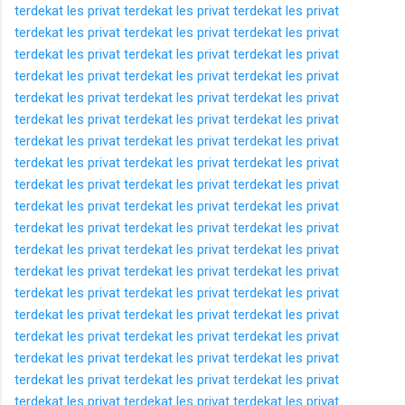
terdekat
les privat terdekat
les privat terdekat
les privat
terdekat
les privat terdekat
les privat terdekat
les privat
terdekat
les privat terdekat
les privat terdekat
les privat
terdekat
les privat terdekat
les privat terdekat
les privat
terdekat
les privat terdekat
les privat terdekat
les privat
terdekat
les privat terdekat
les privat terdekat
les privat
terdekat
les privat terdekat
les privat terdekat
les privat
terdekat
les privat terdekat
les privat terdekat
les privat
terdekat
les privat terdekat
les privat terdekat
les privat
terdekat
les privat terdekat
les privat terdekat
les privat
terdekat
les privat terdekat
les privat terdekat
les privat
terdekat
les privat terdekat
les privat terdekat
les privat
terdekat
les privat terdekat
les privat terdekat
les privat
terdekat
les privat terdekat
les privat terdekat
les privat
terdekat
les privat terdekat
les privat terdekat
les privat
terdekat
les privat terdekat
les privat terdekat
les privat
terdekat
les privat terdekat
les privat terdekat
les privat
terdekat
les privat terdekat
les privat terdekat
les privat
terdekat
les privat terdekat
les privat terdekat
les privat