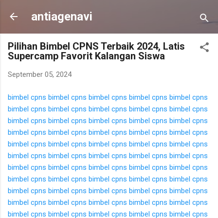
Langsung ke konten utama
antiagenavi
Pilihan Bimbel CPNS Terbaik 2024, Latis
Supercamp Favorit Kalangan Siswa
September 05, 2024
bimbel cpns
bimbel cpns
bimbel cpns
bimbel cpns
bimbel cpns
bimbel cpns
bimbel cpns
bimbel cpns
bimbel cpns
bimbel cpns
bimbel cpns
bimbel cpns
bimbel cpns
bimbel cpns
bimbel cpns
bimbel cpns
bimbel cpns
bimbel cpns
bimbel cpns
bimbel cpns
bimbel cpns
bimbel cpns
bimbel cpns
bimbel cpns
bimbel cpns
bimbel cpns
bimbel cpns
bimbel cpns
bimbel cpns
bimbel cpns
bimbel cpns
bimbel cpns
bimbel cpns
bimbel cpns
bimbel cpns
bimbel cpns
bimbel cpns
bimbel cpns
bimbel cpns
bimbel cpns
bimbel cpns
bimbel cpns
bimbel cpns
bimbel cpns
bimbel cpns
bimbel cpns
bimbel cpns
bimbel cpns
bimbel cpns
bimbel cpns
bimbel cpns
bimbel cpns
bimbel cpns
bimbel cpns
bimbel cpns