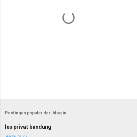
t
a
r
Postingan populer dari blog ini
les privat bandung
Juli 08, 2025