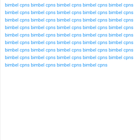
bimbel cpns
bimbel cpns
bimbel cpns
bimbel cpns
bimbel cpns
bimbel cpns
bimbel cpns
bimbel cpns
bimbel cpns
bimbel cpns
bimbel cpns
bimbel cpns
bimbel cpns
bimbel cpns
bimbel cpns
bimbel cpns
bimbel cpns
bimbel cpns
bimbel cpns
bimbel cpns
bimbel cpns
bimbel cpns
bimbel cpns
bimbel cpns
bimbel cpns
bimbel cpns
bimbel cpns
bimbel cpns
bimbel cpns
bimbel cpns
bimbel cpns
bimbel cpns
bimbel cpns
bimbel cpns
bimbel cpns
bimbel cpns
bimbel cpns
bimbel cpns
bimbel cpns
bimbel cpns
bimbel cpns
bimbel cpns
bimbel cpns
bimbel cpns
K
o
m
e
n