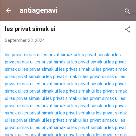
Langsung ke konten utama
antiagenavi
les privat simak ui
September 23, 2024
les privat simak ui
les privat simak ui
les privat simak ui
les
privat simak ui
les privat simak ui
les privat simak ui
les privat
simak ui
les privat simak ui
les privat simak ui
les privat simak
ui
les privat simak ui
les privat simak ui
les privat simak ui
les
privat simak ui
les privat simak ui
les privat simak ui
les privat
simak ui
les privat simak ui
les privat simak ui
les privat simak
ui
les privat simak ui
les privat simak ui
les privat simak ui
les
privat simak ui
les privat simak ui
les privat simak ui
les privat
simak ui
les privat simak ui
les privat simak ui
les privat simak
ui
les privat simak ui
les privat simak ui
les privat simak ui
les
privat simak ui
les privat simak ui
les privat simak ui
les privat
simak ui
les privat simak ui
les privat simak ui
les privat simak