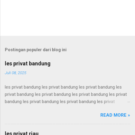
Postingan populer dari blog ini
les privat bandung
Juli 08, 2025
les privat bandung les privat bandung les privat bandung les
privat bandung les privat bandung les privat bandung les privat
bandung les privat bandung les privat bandung les privat
bandung les privat bandung les privat bandung les privat
READ MORE »
bandung les privat bandung les privat bandung les privat
bandung les privat bandung les privat bandung les privat
bandung les privat bandung les privat bandung les privat
les privat riau