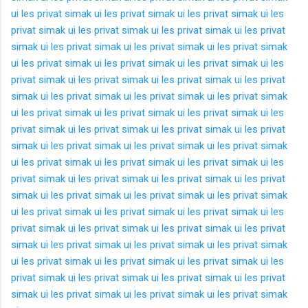
ui
les privat simak ui
les privat simak ui
les privat simak ui
les
privat simak ui
les privat simak ui
les privat simak ui
les privat
simak ui
les privat simak ui
les privat simak ui
les privat simak
ui
les privat simak ui
les privat simak ui
les privat simak ui
les
privat simak ui
les privat simak ui
les privat simak ui
les privat
simak ui
les privat simak ui
les privat simak ui
les privat simak
ui
les privat simak ui
les privat simak ui
les privat simak ui
les
privat simak ui
les privat simak ui
les privat simak ui
les privat
simak ui
les privat simak ui
les privat simak ui
les privat simak
ui
les privat simak ui
les privat simak ui
les privat simak ui
les
privat simak ui
les privat simak ui
les privat simak ui
les privat
simak ui
les privat simak ui
les privat simak ui
les privat simak
ui
les privat simak ui
les privat simak ui
les privat simak ui
les
privat simak ui
les privat simak ui
les privat simak ui
les privat
simak ui
les privat simak ui
les privat simak ui
les privat simak
ui
les privat simak ui
les privat simak ui
les privat simak ui
les
privat simak ui
les privat simak ui
les privat simak ui
les privat
simak ui
les privat simak ui
les privat simak ui
les privat simak