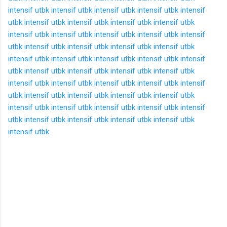
intensif utbk
intensif utbk
intensif utbk
intensif utbk
intensif
utbk
intensif utbk
intensif utbk
intensif utbk
intensif utbk
intensif utbk
intensif utbk
intensif utbk
intensif utbk
intensif
utbk
intensif utbk
intensif utbk
intensif utbk
intensif utbk
intensif utbk
intensif utbk
intensif utbk
intensif utbk
intensif
utbk
intensif utbk
intensif utbk
intensif utbk
intensif utbk
intensif utbk
intensif utbk
intensif utbk
intensif utbk
intensif
utbk
intensif utbk
intensif utbk
intensif utbk
intensif utbk
intensif utbk
intensif utbk
intensif utbk
intensif utbk
intensif
utbk
intensif utbk
intensif utbk
intensif utbk
intensif utbk
intensif utbk
K
o
m
e