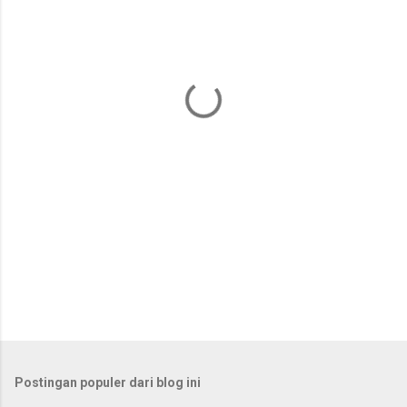
n
t
a
r
Postingan populer dari blog ini