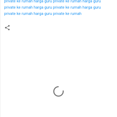
private ke rumah
harga guru private ke rumah
harga guru
private ke rumah
harga guru private ke rumah
harga guru
private ke rumah
harga guru private ke rumah
K
o
m
e
n
t
a
r