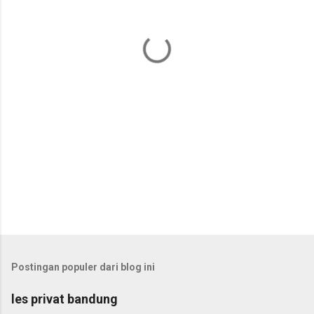
t
a
r
Postingan populer dari blog ini
les privat bandung