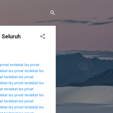
u Seluruh
 privat terdekat
les privat
dekat
les privat terdekat
les
vat terdekat
les privat
dekat
les privat terdekat
les
vat terdekat
les privat
dekat
les privat terdekat
les
vat terdekat
les privat
dekat
les privat terdekat
les