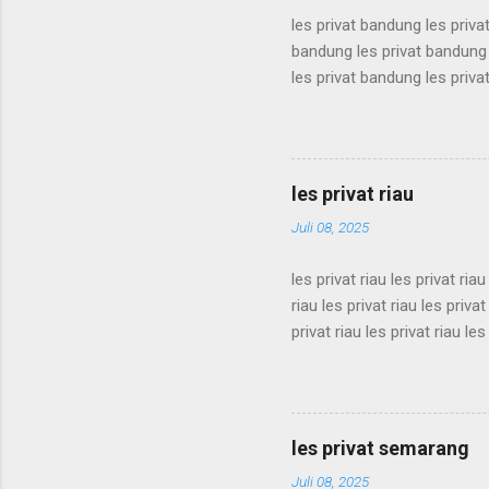
les privat bandung les priva
bandung les privat bandung 
les privat bandung les priva
bandung les privat bandung 
les privat bandung les priva
bandung les privat bandung 
les privat bandung les priva
les privat riau
bandung les privat bandung l
Juli 08, 2025
les privat riau les privat riau
riau les privat riau les privat
privat riau les privat riau les
les privat riau les privat riau
riau les privat riau les privat
privat riau les privat riau les
les privat riau les privat riau 
les privat semarang
Juli 08, 2025