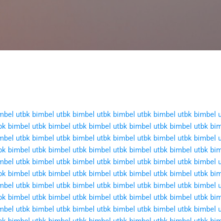
Langsung ke konten utama
mbel utbk
bimbel utbk
bimbel utbk
bimbel utbk
bimbel utbk
bimbel 
bk
bimbel utbk
bimbel utbk
bimbel utbk
bimbel utbk
bimbel utbk
bim
mbel utbk
bimbel utbk
bimbel utbk
bimbel utbk
bimbel utbk
bimbel 
bk
bimbel utbk
bimbel utbk
bimbel utbk
bimbel utbk
bimbel utbk
bim
mbel utbk
bimbel utbk
bimbel utbk
bimbel utbk
bimbel utbk
bimbel 
bk
bimbel utbk
bimbel utbk
bimbel utbk
bimbel utbk
bimbel utbk
bim
mbel utbk
bimbel utbk
bimbel utbk
bimbel utbk
bimbel utbk
bimbel 
bk
bimbel utbk
bimbel utbk
bimbel utbk
bimbel utbk
bimbel utbk
bim
mbel utbk
bimbel utbk
bimbel utbk
bimbel utbk
bimbel utbk
bimbel 
bk
bimbel utbk
bimbel utbk
bimbel utbk
bimbel utbk
bimbel utbk
bim