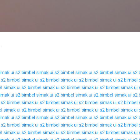
Langsung ke konten utama
2
imak ui s2
bimbel simak ui s2
bimbel simak ui s2
bimbel simak ui s2
 s2
bimbel simak ui s2
bimbel simak ui s2
bimbel simak ui s2
bimbel 
l simak ui s2
bimbel simak ui s2
bimbel simak ui s2
bimbel simak ui 
imak ui s2
bimbel simak ui s2
bimbel simak ui s2
bimbel simak ui s2
 s2
bimbel simak ui s2
bimbel simak ui s2
bimbel simak ui s2
bimbel 
l simak ui s2
bimbel simak ui s2
bimbel simak ui s2
bimbel simak ui 
imak ui s2
bimbel simak ui s2
bimbel simak ui s2
bimbel simak ui s2
 s2
bimbel simak ui s2
bimbel simak ui s2
bimbel simak ui s2
bimbel 
l simak ui s2
bimbel simak ui s2
bimbel simak ui s2
bimbel simak ui 
imak ui s2
bimbel simak ui s2
bimbel simak ui s2
bimbel simak ui s2