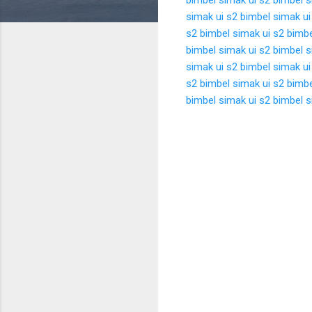
simak ui s2
bimbel simak ui
s2
bimbel simak ui s2
bimbe
bimbel simak ui s2
bimbel s
simak ui s2
bimbel simak ui
s2
bimbel simak ui s2
bimbe
bimbel simak ui s2
bimbel s
K
o
m
e
n
t
a
r