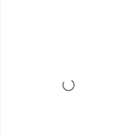
K
o
m
e
n
t
a
r