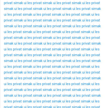
privat simak ui
les privat simak ui
les privat simak ui
les privat
simak ui
les privat simak ui
les privat simak ui
les privat simak
ui
les privat simak ui
les privat simak ui
les privat simak ui
les
privat simak ui
les privat simak ui
les privat simak ui
les privat
simak ui
les privat simak ui
les privat simak ui
les privat simak
ui
les privat simak ui
les privat simak ui
les privat simak ui
les
privat simak ui
les privat simak ui
les privat simak ui
les privat
simak ui
les privat simak ui
les privat simak ui
les privat simak
ui
les privat simak ui
les privat simak ui
les privat simak ui
les
privat simak ui
les privat simak ui
les privat simak ui
les privat
simak ui
les privat simak ui
les privat simak ui
les privat simak
ui
les privat simak ui
les privat simak ui
les privat simak ui
les
privat simak ui
les privat simak ui
les privat simak ui
les privat
simak ui
les privat simak ui
les privat simak ui
les privat simak
ui
les privat simak ui
les privat simak ui
les privat simak ui
les
privat simak ui
les privat simak ui
les privat simak ui
les privat
simak ui
les privat simak ui
les privat simak ui
les privat simak
ui
les privat simak ui
les privat simak ui
les privat simak ui
les
privat simak ui
les privat simak ui
les privat simak ui
les privat