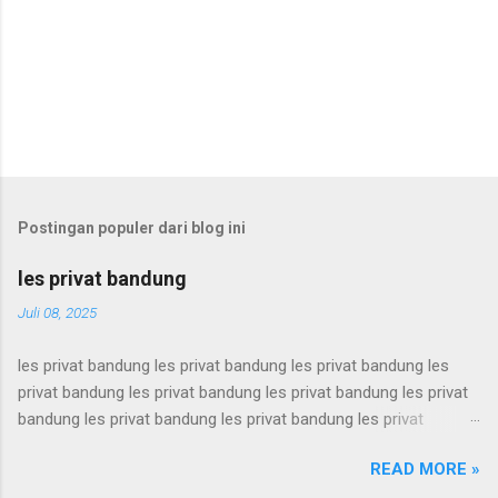
Postingan populer dari blog ini
les privat bandung
Juli 08, 2025
les privat bandung les privat bandung les privat bandung les
privat bandung les privat bandung les privat bandung les privat
bandung les privat bandung les privat bandung les privat
bandung les privat bandung les privat bandung les privat
READ MORE »
bandung les privat bandung les privat bandung les privat