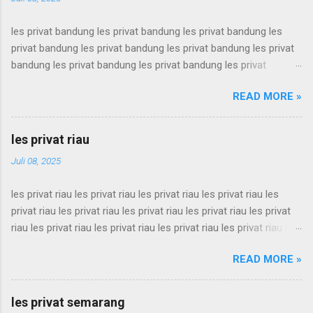
les privat bandung les privat bandung les privat bandung les
privat bandung les privat bandung les privat bandung les privat
bandung les privat bandung les privat bandung les privat
bandung les privat bandung les privat bandung les privat
READ MORE »
bandung les privat bandung les privat bandung les privat
bandung les privat bandung les privat bandung les privat
bandung les privat bandung les privat bandung les privat
les privat riau
bandung les privat bandung les privat bandung les privat
Juli 08, 2025
bandung les privat bandung les privat bandung les privat
bandung les privat bandung les privat bandung les privat
les privat riau les privat riau les privat riau les privat riau les
bandung les privat bandung les privat bandung les privat
privat riau les privat riau les privat riau les privat riau les privat
bandung les privat bandung les privat bandung les privat
riau les privat riau les privat riau les privat riau les privat riau les
bandung les privat bandung les privat bandung les privat
privat riau les privat riau les privat riau les privat riau les privat
bandung les privat bandung les privat bandung les privat
READ MORE »
riau les privat riau les privat riau les privat riau les privat riau les
bandung les privat bandung les privat bandung les privat
privat riau les privat riau les privat riau les privat riau les privat
bandung les privat bandung les privat bandung les privat
riau les privat riau les privat riau les privat riau les privat riau les
bandung les privat bandung ...
les privat semarang
privat riau les privat riau les privat riau les privat riau les privat