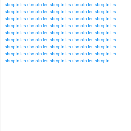
sbmptn
les sbmptn
les sbmptn
les sbmptn
les sbmptn
les
sbmptn
les sbmptn
les sbmptn
les sbmptn
les sbmptn
les
sbmptn
les sbmptn
les sbmptn
les sbmptn
les sbmptn
les
sbmptn
les sbmptn
les sbmptn
les sbmptn
les sbmptn
les
sbmptn
les sbmptn
les sbmptn
les sbmptn
les sbmptn
les
sbmptn
les sbmptn
les sbmptn
les sbmptn
les sbmptn
les
sbmptn
les sbmptn
les sbmptn
les sbmptn
les sbmptn
les
sbmptn
les sbmptn
les sbmptn
les sbmptn
les sbmptn
les
sbmptn
les sbmptn
les sbmptn
les sbmptn
les sbmptn
K
o
m
e
n