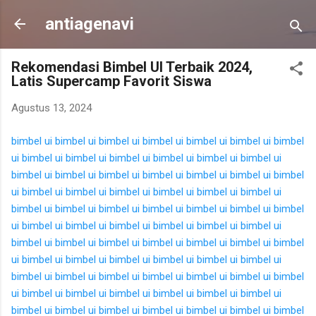
Langsung ke konten utama
antiagenavi
Rekomendasi Bimbel UI Terbaik 2024,
Latis Supercamp Favorit Siswa
Agustus 13, 2024
bimbel ui
bimbel ui
bimbel ui
bimbel ui
bimbel ui
bimbel ui
bimbel
ui
bimbel ui
bimbel ui
bimbel ui
bimbel ui
bimbel ui
bimbel ui
bimbel ui
bimbel ui
bimbel ui
bimbel ui
bimbel ui
bimbel ui
bimbel
ui
bimbel ui
bimbel ui
bimbel ui
bimbel ui
bimbel ui
bimbel ui
bimbel ui
bimbel ui
bimbel ui
bimbel ui
bimbel ui
bimbel ui
bimbel
ui
bimbel ui
bimbel ui
bimbel ui
bimbel ui
bimbel ui
bimbel ui
bimbel ui
bimbel ui
bimbel ui
bimbel ui
bimbel ui
bimbel ui
bimbel
ui
bimbel ui
bimbel ui
bimbel ui
bimbel ui
bimbel ui
bimbel ui
bimbel ui
bimbel ui
bimbel ui
bimbel ui
bimbel ui
bimbel ui
bimbel
ui
bimbel ui
bimbel ui
bimbel ui
bimbel ui
bimbel ui
bimbel ui
bimbel ui
bimbel ui
bimbel ui
bimbel ui
bimbel ui
bimbel ui
bimbel