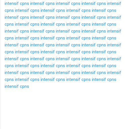
intensif cpns
intensif cpns
intensif cpns
intensif cpns
intensif
cpns
intensif cpns
intensif cpns
intensif cpns
intensif cpns
intensif cpns
intensif cpns
intensif cpns
intensif cpns
intensif
cpns
intensif cpns
intensif cpns
intensif cpns
intensif cpns
intensif cpns
intensif cpns
intensif cpns
intensif cpns
intensif
cpns
intensif cpns
intensif cpns
intensif cpns
intensif cpns
intensif cpns
intensif cpns
intensif cpns
intensif cpns
intensif
cpns
intensif cpns
intensif cpns
intensif cpns
intensif cpns
intensif cpns
intensif cpns
intensif cpns
intensif cpns
intensif
cpns
intensif cpns
intensif cpns
intensif cpns
intensif cpns
intensif cpns
intensif cpns
intensif cpns
intensif cpns
intensif
cpns
intensif cpns
intensif cpns
intensif cpns
intensif cpns
intensif cpns
K
o