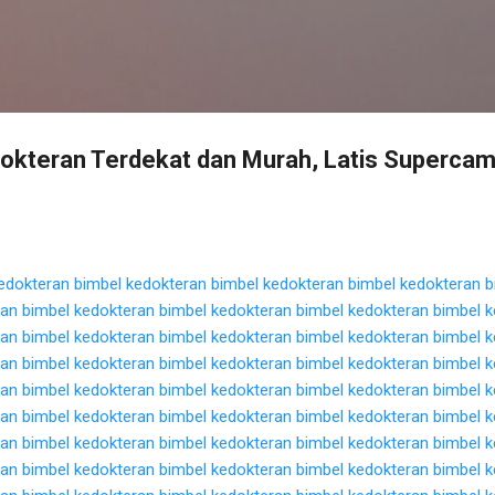
Langsung ke konten utama
dokteran Terdekat dan Murah, Latis Superca
edokteran
bimbel kedokteran
bimbel kedokteran
bimbel kedokteran
b
ran
bimbel kedokteran
bimbel kedokteran
bimbel kedokteran
bimbel 
ran
bimbel kedokteran
bimbel kedokteran
bimbel kedokteran
bimbel 
ran
bimbel kedokteran
bimbel kedokteran
bimbel kedokteran
bimbel 
ran
bimbel kedokteran
bimbel kedokteran
bimbel kedokteran
bimbel 
ran
bimbel kedokteran
bimbel kedokteran
bimbel kedokteran
bimbel 
ran
bimbel kedokteran
bimbel kedokteran
bimbel kedokteran
bimbel 
ran
bimbel kedokteran
bimbel kedokteran
bimbel kedokteran
bimbel 