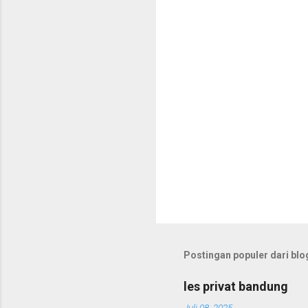
a
r
Postingan populer dari blog
les privat bandung
Juli 08, 2025