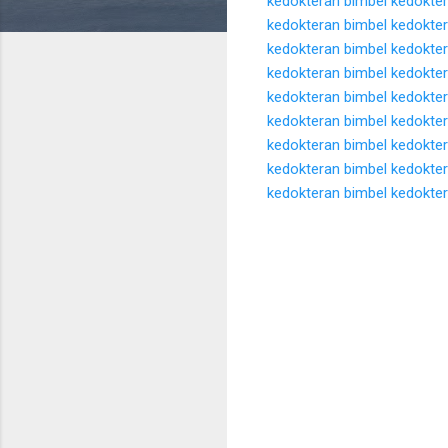
kedokteran
bimbel kedokte
kedokteran
bimbel kedokte
kedokteran
bimbel kedokte
kedokteran
bimbel kedokte
kedokteran
bimbel kedokte
kedokteran
bimbel kedokte
kedokteran
bimbel kedokte
kedokteran
bimbel kedokte
kedokteran
bimbel kedokte
K
o
m
e
n
t