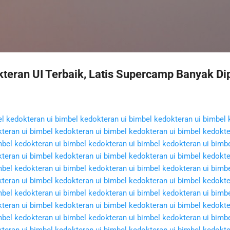
Langsung ke konten utama
teran UI Terbaik, Latis Supercamp Banyak Dip
l kedokteran ui
bimbel kedokteran ui
bimbel kedokteran ui
bimbel 
teran ui
bimbel kedokteran ui
bimbel kedokteran ui
bimbel kedokte
bel kedokteran ui
bimbel kedokteran ui
bimbel kedokteran ui
bimbe
teran ui
bimbel kedokteran ui
bimbel kedokteran ui
bimbel kedokte
bel kedokteran ui
bimbel kedokteran ui
bimbel kedokteran ui
bimbe
teran ui
bimbel kedokteran ui
bimbel kedokteran ui
bimbel kedokte
bel kedokteran ui
bimbel kedokteran ui
bimbel kedokteran ui
bimbe
teran ui
bimbel kedokteran ui
bimbel kedokteran ui
bimbel kedokte
bel kedokteran ui
bimbel kedokteran ui
bimbel kedokteran ui
bimbe
teran ui
bimbel kedokteran ui
bimbel kedokteran ui
bimbel kedokte