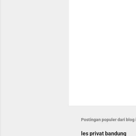
t
a
r
Postingan populer dari blog 
les privat bandung