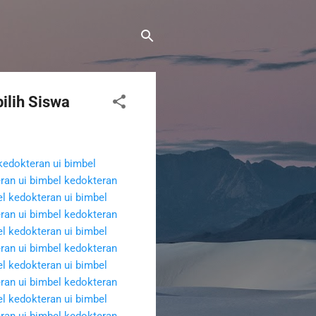
ilih Siswa
kedokteran ui
bimbel
ran ui
bimbel kedokteran
l kedokteran ui
bimbel
ran ui
bimbel kedokteran
l kedokteran ui
bimbel
ran ui
bimbel kedokteran
l kedokteran ui
bimbel
ran ui
bimbel kedokteran
l kedokteran ui
bimbel
ran ui
bimbel kedokteran