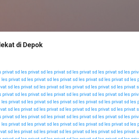
Langsung ke konten utama
dekat di Depok
s privat sd
les privat sd
les privat sd
les privat sd
les privat sd
les pri
d
les privat sd
les privat sd
les privat sd
les privat sd
les privat sd
les 
ivat sd
les privat sd
les privat sd
les privat sd
les privat sd
les privat 
s privat sd
les privat sd
les privat sd
les privat sd
les privat sd
les pri
d
les privat sd
les privat sd
les privat sd
les privat sd
les privat sd
les 
ivat sd
les privat sd
les privat sd
les privat sd
les privat sd
les privat 
s privat sd
les privat sd
les privat sd
les privat sd
les privat sd
les pri
d
les privat sd
les privat sd
les privat sd
les privat sd
les privat sd
les 
ivat sd
les privat sd
les privat sd
les privat sd
les privat sd
les privat 
s privat sd
les privat sd
les privat sd
les privat sd
les privat sd
les pri