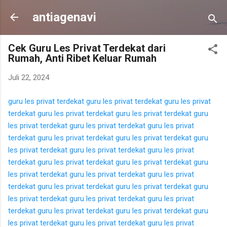
Langsung ke konten utama
antiagenavi
Cek Guru Les Privat Terdekat dari
Rumah, Anti Ribet Keluar Rumah
Juli 22, 2024
guru les privat terdekat
guru les privat terdekat
guru les privat
terdekat
guru les privat terdekat
guru les privat terdekat
guru
les privat terdekat
guru les privat terdekat
guru les privat
terdekat
guru les privat terdekat
guru les privat terdekat
guru
les privat terdekat
guru les privat terdekat
guru les privat
terdekat
guru les privat terdekat
guru les privat terdekat
guru
les privat terdekat
guru les privat terdekat
guru les privat
terdekat
guru les privat terdekat
guru les privat terdekat
guru
les privat terdekat
guru les privat terdekat
guru les privat
terdekat
guru les privat terdekat
guru les privat terdekat
guru
les privat terdekat
guru les privat terdekat
guru les privat