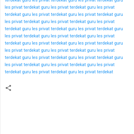
les privat terdekat
guru les privat terdekat
guru les privat
terdekat
guru les privat terdekat
guru les privat terdekat
guru
les privat terdekat
guru les privat terdekat
guru les privat
terdekat
guru les privat terdekat
guru les privat terdekat
guru
les privat terdekat
guru les privat terdekat
guru les privat
terdekat
guru les privat terdekat
guru les privat terdekat
guru
les privat terdekat
guru les privat terdekat
guru les privat
terdekat
guru les privat terdekat
guru les privat terdekat
guru
les privat terdekat
guru les privat terdekat
guru les privat
terdekat
guru les privat terdekat
guru les privat terdekat
K
o
m
e