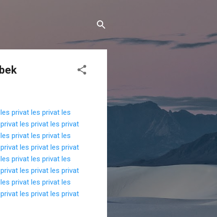
abek
les privat
les privat
les
 privat
les privat
les privat
les privat
les privat
les
 privat
les privat
les privat
les privat
les privat
les
 privat
les privat
les privat
les privat
les privat
les
 privat
les privat
les privat