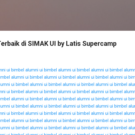
Langsung ke konten utama
Terbaik di SIMAK UI by Latis Supercamp
mni ui
bimbel alumni ui
bimbel alumni ui
bimbel alumni ui
bimbel alumn
imbel alumni ui
bimbel alumni ui
bimbel alumni ui
bimbel alumni ui
bim
lumni ui
bimbel alumni ui
bimbel alumni ui
bimbel alumni ui
bimbel alu
mni ui
bimbel alumni ui
bimbel alumni ui
bimbel alumni ui
bimbel alumn
imbel alumni ui
bimbel alumni ui
bimbel alumni ui
bimbel alumni ui
bim
lumni ui
bimbel alumni ui
bimbel alumni ui
bimbel alumni ui
bimbel alu
mni ui
bimbel alumni ui
bimbel alumni ui
bimbel alumni ui
bimbel alumn
imbel alumni ui
bimbel alumni ui
bimbel alumni ui
bimbel alumni ui
bim
lumni ui
bimbel alumni ui
bimbel alumni ui
bimbel alumni ui
bimbel alu
mni ui
bimbel alumni ui
bimbel alumni ui
bimbel alumni ui
bimbel alumn