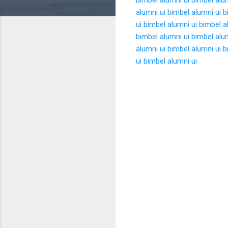
alumni ui
bimbel alumni ui
b
ui
bimbel alumni ui
bimbel a
bimbel alumni ui
bimbel alu
alumni ui
bimbel alumni ui
b
ui
bimbel alumni ui
K
o
m
e
n
t
a
r