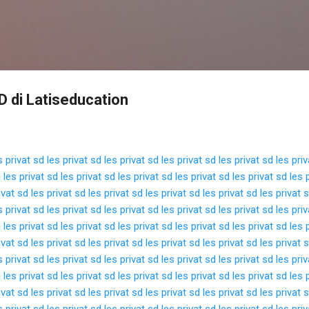
Langsung ke konten utama
D di Latiseducation
s privat sd
les privat sd
les privat sd
les privat sd
les privat sd
les pri
d
les privat sd
les privat sd
les privat sd
les privat sd
les privat sd
les 
ivat sd
les privat sd
les privat sd
les privat sd
les privat sd
les privat 
s privat sd
les privat sd
les privat sd
les privat sd
les privat sd
les pri
d
les privat sd
les privat sd
les privat sd
les privat sd
les privat sd
les 
ivat sd
les privat sd
les privat sd
les privat sd
les privat sd
les privat 
s privat sd
les privat sd
les privat sd
les privat sd
les privat sd
les pri
d
les privat sd
les privat sd
les privat sd
les privat sd
les privat sd
les 
ivat sd
les privat sd
les privat sd
les privat sd
les privat sd
les privat 
s privat sd
les privat sd
les privat sd
les privat sd
les privat sd
les pri