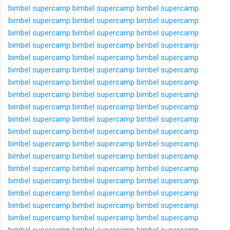
bimbel supercamp
bimbel supercamp
bimbel supercamp
bimbel supercamp
bimbel supercamp
bimbel supercamp
bimbel supercamp
bimbel supercamp
bimbel supercamp
bimbel supercamp
bimbel supercamp
bimbel supercamp
bimbel supercamp
bimbel supercamp
bimbel supercamp
bimbel supercamp
bimbel supercamp
bimbel supercamp
bimbel supercamp
bimbel supercamp
bimbel supercamp
bimbel supercamp
bimbel supercamp
bimbel supercamp
bimbel supercamp
bimbel supercamp
bimbel supercamp
bimbel supercamp
bimbel supercamp
bimbel supercamp
bimbel supercamp
bimbel supercamp
bimbel supercamp
bimbel supercamp
bimbel supercamp
bimbel supercamp
bimbel supercamp
bimbel supercamp
bimbel supercamp
bimbel supercamp
bimbel supercamp
bimbel supercamp
bimbel supercamp
bimbel supercamp
bimbel supercamp
bimbel supercamp
bimbel supercamp
bimbel supercamp
bimbel supercamp
bimbel supercamp
bimbel supercamp
bimbel supercamp
bimbel supercamp
bimbel supercamp
bimbel supercamp
bimbel supercamp
bimbel supercamp