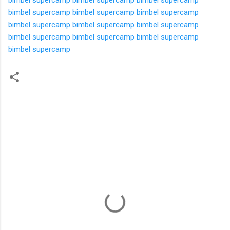
bimbel supercamp
bimbel supercamp
bimbel supercamp
bimbel supercamp
bimbel supercamp
bimbel supercamp
bimbel supercamp
bimbel supercamp
bimbel supercamp
bimbel supercamp
K
o
m
e
n
t
a
r