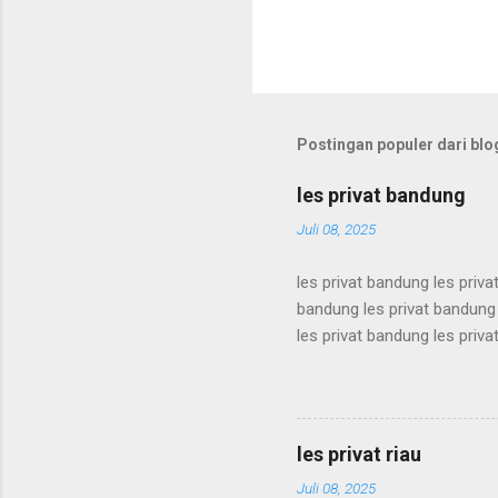
Postingan populer dari blog
les privat bandung
Juli 08, 2025
les privat bandung les priva
bandung les privat bandung 
les privat bandung les priva
bandung les privat bandung 
les privat bandung les priva
bandung les privat bandung 
les privat bandung les priva
les privat riau
bandung les privat bandung l
Juli 08, 2025