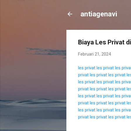
antiagenavi
Biaya Les Privat d
Februari 21, 2024
les privat
les privat
les priva
privat
les privat
les privat
le
les privat
les privat
les priva
privat
les privat
les privat
le
les privat
les privat
les priva
privat
les privat
les privat
le
les privat
les privat
les priva
privat
les privat
les privat
le