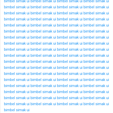
bimbel simak ui
bimbel simak ui
bimbel simak ui
bimbel simak ui
bimbel simak ui
bimbel simak ui
bimbel simak ui
bimbel simak ui
bimbel simak ui
bimbel simak ui
bimbel simak ui
bimbel simak ui
bimbel simak ui
bimbel simak ui
bimbel simak ui
bimbel simak ui
bimbel simak ui
bimbel simak ui
bimbel simak ui
bimbel simak ui
bimbel simak ui
bimbel simak ui
bimbel simak ui
bimbel simak ui
bimbel simak ui
bimbel simak ui
bimbel simak ui
bimbel simak ui
bimbel simak ui
bimbel simak ui
bimbel simak ui
bimbel simak ui
bimbel simak ui
bimbel simak ui
bimbel simak ui
bimbel simak ui
bimbel simak ui
bimbel simak ui
bimbel simak ui
bimbel simak ui
bimbel simak ui
bimbel simak ui
bimbel simak ui
bimbel simak ui
bimbel simak ui
bimbel simak ui
bimbel simak ui
bimbel simak ui
bimbel simak ui
bimbel simak ui
bimbel simak ui
bimbel simak ui
bimbel simak ui
bimbel simak ui
bimbel simak ui
bimbel simak ui
bimbel simak ui
bimbel simak ui
bimbel simak ui
bimbel simak ui
bimbel simak ui
bimbel simak ui
bimbel simak ui
bimbel simak ui
bimbel simak ui
bimbel simak ui
bimbel simak ui
bimbel simak ui
bimbel simak ui
bimbel simak ui
bimbel simak ui
bimbel simak ui
bimbel simak ui